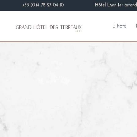
+33 (0)4 78 27 04 10
Hôtel Lyon 1er arrond
El hotel