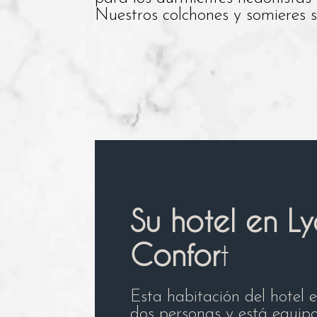
Nuestros colchones y somieres 
Su hotel en L
Confor
t
Esta habitación del hotel 
dos personas y está equi