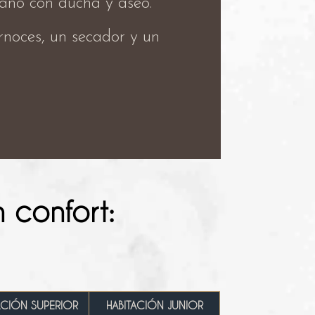
 baño con ducha y aseo.
ornoces, un secador y un
 confort:
ACIÓN SUPERIOR
HABITACIÓN JUNIOR