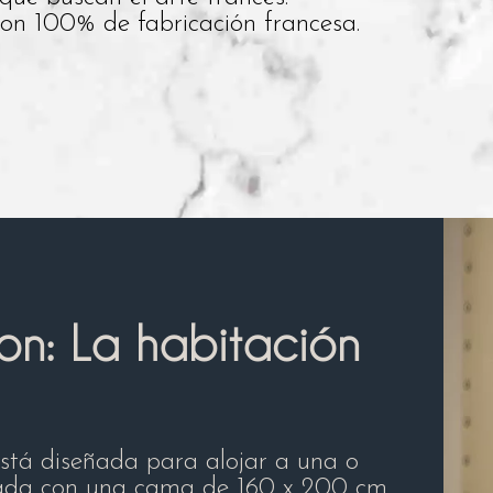
son 100% de fabricación francesa.
yon: La habitación
está diseñada para alojar a una o
pada con una cama de 160 x 200 cm