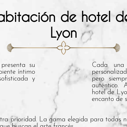
bitación de hotel de
Lyon
 presenta su
Cada una 
iente íntimo
personaliza
ofisticada y
pero siemp
auténtico.
hotel de Lyo
encanto de s
stra prioridad. La gama elegida para todas n
que buscan el arte francés.