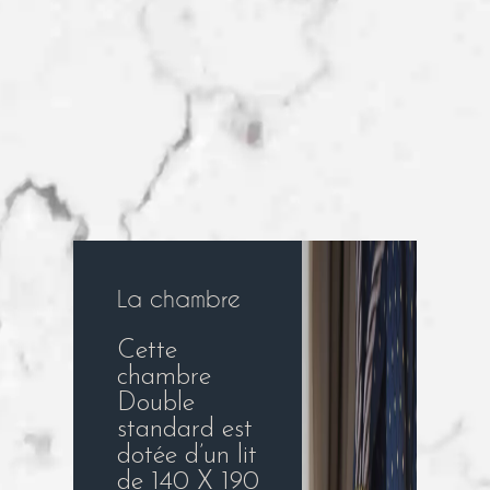
La chambre
Cette
chambre
Double
standard est
dotée d’un lit
de 140 X 190