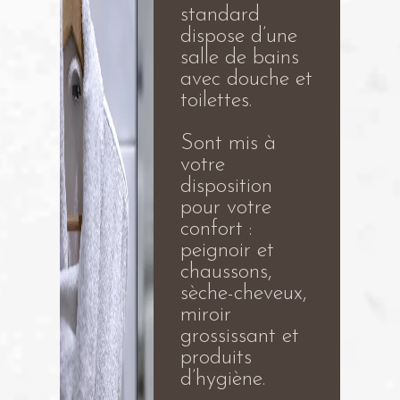
standard
dispose d’une
salle de bains
avec douche et
toilettes.
Sont mis à
votre
disposition
pour votre
confort :
peignoir et
chaussons,
sèche-cheveux,
miroir
grossissant et
produits
d’hygiène.