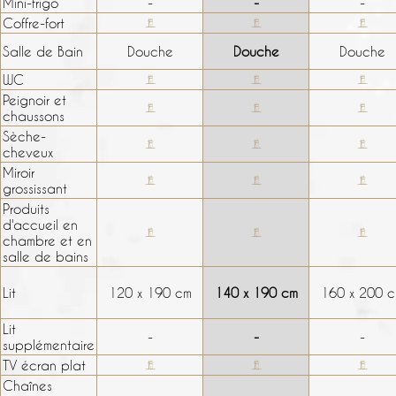
Mini-frigo
-
-
-
Coffre-fort
Salle de Bain
Douche
Douche
Douche
WC
Peignoir et
chaussons
Sèche-
cheveux
Miroir
grossissant
Produits
d'accueil en
chambre et en
salle de bains
Lit
120 x 190 cm
140 x 190 cm
160 x 200 
Lit
-
-
-
supplémentaire
TV écran plat
Chaînes