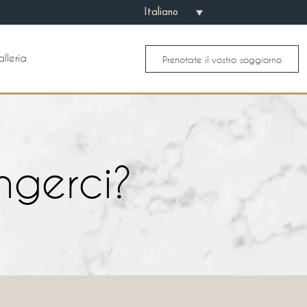
Italiano
lleria
Prenotate il vostro soggiorno
ngerci?