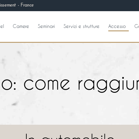
issement - France
tel
Camere
Seminari
Servizi e strutture
Accesso
Ga
o: come raggiu