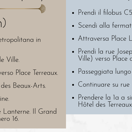
Prendi il filobus C
n)
Scendi alla fermat
Attraversa Place L
etropolitana in
Prendi la rue Josep
Ville) verso Place 
 Ville.
Passeggiata lungo
verso Place Terreaux.
Continuare su rue 
 des Beaux-Arts.
Prendere la 1a a si
ine.
Hôtel des Terreaux
ue Lanterne. Il Grand
ero 16.