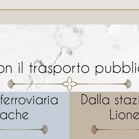
n il trasporto pubbl
ferroviaria
Dalla staz
rache
Lione