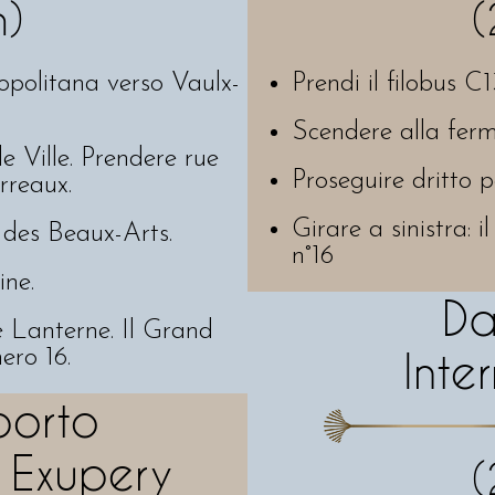
n)
(
ropolitana verso Vaulx-
Prendi il filobus 
Scendere alla ferm
e Ville. Prendere rue
Proseguire dritto 
rreaux.
Girare a sinistra: 
 des Beaux-Arts.
n°16
ine.
Da
ue Lanterne. Il Grand
ero 16.
Inte
porto
 Exupery
(