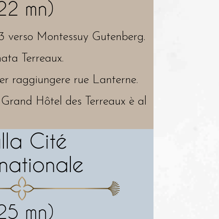
22 mn)
C13 verso Montessuy Gutenberg.
ata Terreaux.
per raggiungere rue Lanterne.
il Grand Hôtel des Terreaux è al
lla Cité
rnationale
25 mn)