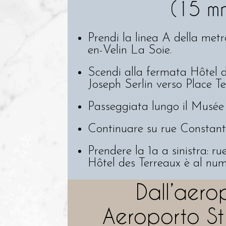
(15 m
Prendi la linea A della met
en-Velin La Soie.
Scendi alla fermata Hôtel d
Joseph Serlin verso Place Te
Passeggiata lungo il Musée
Continuare su rue Constant
Prendere la 1a a sinistra: r
Hôtel des Terreaux è al num
Dall’aero
Aeroporto St