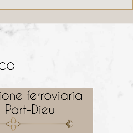
ico
ione ferroviaria
 Part-Dieu