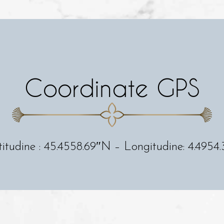
Coordinate GPS
itudine : 45.4558.69″N – Longitudine: 4.4954