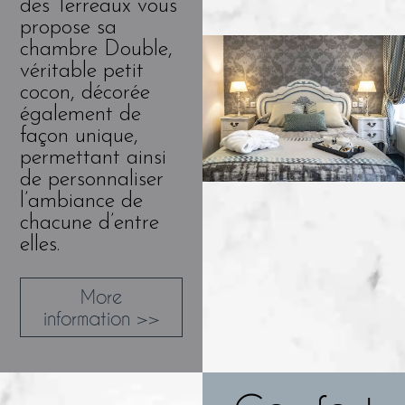
des Terreaux vous
propose sa
chambre Double,
véritable petit
cocon, décorée
également de
façon unique,
permettant ainsi
de personnaliser
l’ambiance de
chacune d’entre
elles.
More
information >>